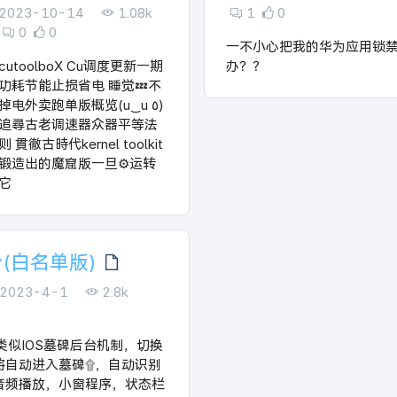
2023-10-14
1.08k
1
0
0
0
一不小心把我的华为应用锁
cutoolboX Cu调度更新一期
办？？
功耗节能止损省电 睡觉💤不
掉电外卖跑单版概览(u‿u ٥)
追尋古老调速器众器平等法
则 貫徹古時代kernel toolkit
锻造出的魔窟版一旦⚙️运转
它
(白名单版)
2023-4-1
2.8k
]类似IOS墓碑后台机制，切换
将自动进入墓碑۩，自动识别
音频播放，小窗程序，状态栏