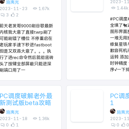
2023-1
施夷光
1.44k
2023-11-23
1.67k
3
2
#PC调
全填了🐔
前天老发哥9000刷谷歌最新
图形界面
内核我大意了直接twrp刷了
一堆无用
可能刷错了槽位 不停重启在
修复星铁
老玩家手速下秒进fastboot
歉容死机
但是又双叒大意了。。。执
运转 添
行了进rec命令然后就彻底砖
时钟精度
头了按键全部屏蔽只能进深
序√一下
刷端口用了一
PC调度破解老外最
PC调
新测试版beta攻略
1
施夷光
施夷
2023-11-18
1.36k
2023-1
0
1
0
0