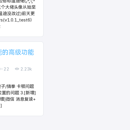
称温迪佬{₍˄·͈༝·͈˄
̑因为这个大佬头像从始至
温迪没改过}前天更
(v1.0.1_test6)
z
功能的高级功能
0-22
2.23k
义骰子/猜拳 卡顿问题
置的问题 3.[新增]
新增]微信 消息复读+
]