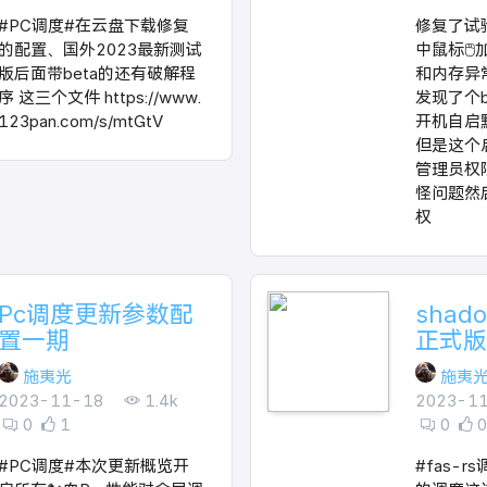
#PC调度#在云盘下载修复
修复了试
的配置、国外2023最新测试
中鼠标🖱
版后面带beta的还有破解程
和内存异
序 这三个文件 https://www.
发现了个
123pan.com/s/mtGtV
开机自启
但是这个
管理员权
怪问题然
权
Pc调度更新参数配
sha
置一期
正式版
施夷光
施夷
2023-11-18
1.4k
2023-1
0
1
0
0
#PC调度#本次更新概览开
#fas-r