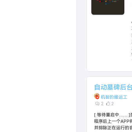
自动墓碑后台
机智的搬运工
2
2
[ 等待重启中…… 
程序后上一个APP
并排除正在运行的