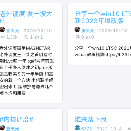
老外调度 发一波大
分享一个win10 LT
的！
新2023年爆改版
施夷光
2023-10-19
施夷光
2023-10-18
1.36k
1
1
0
0
老外调度磁星MAGNETAR
分享一个win10 LTSC 20
老外调度三巨头之首创建时
virtual教程视频https://b23.
期比yc晚一年 tg群两年前就
有上千多人创建之初pro+版
就是收美＄的一年半前 和基
安的就一个方块 小佬联手解
密出来 后续维护与爆改几个
版本均和朋友
#内核调度#
谁来帮下我
施夷光
6772
2023-10-4