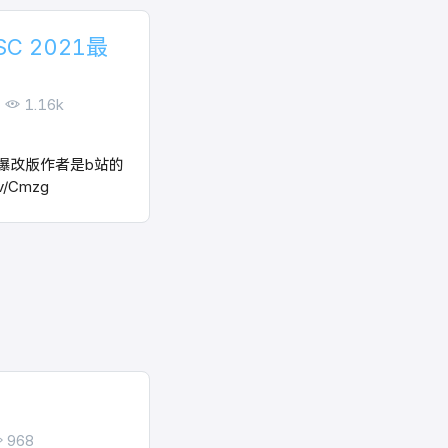
SC 2021最
1.16k
21爆改版作者是b站的
tv/Cmzg
968