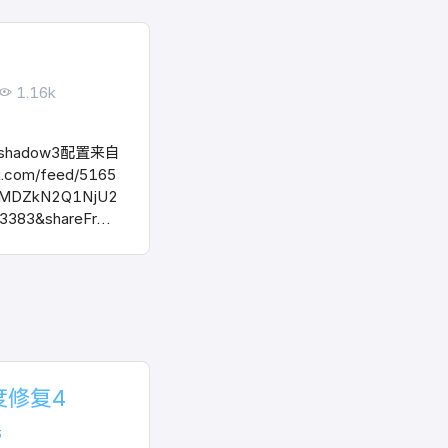
1.16k
是shadow3配置来自
.com/feed/5165
2MDZkN2Q1NjU2
3383&shareFr…
度修复4
光