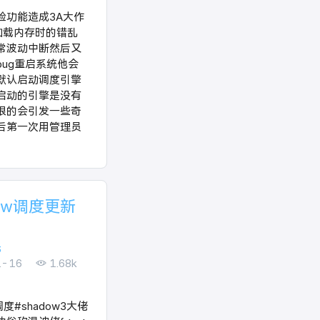
验功能造成3A大作
️加载内存时的错乱
常波动中断然后又
bug重启系统他会
默认启动调度引擎
启动的引擎是没有
限的会引发一些奇
后第一次用管理员
dow调度更新
光
1-16
1.68k
s调度#shadow3大佬