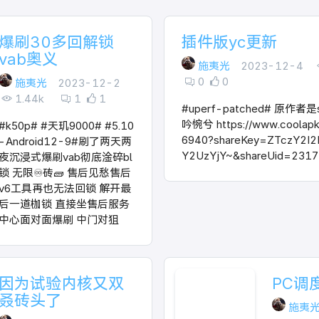
爆刷30多回解锁
插件版yc更新
vab奥义
施夷光
2023-12-4
0
0
施夷光
2023-12-2
1.44k
1
1
#uperf-patched# 原作者
吟惋兮 https://www.coolapk
#k50p# #天玑9000# #5.10
6940?shareKey=ZTczY2I
-Android12-9#刷了两天两
Y2UzYjY~&shareUid=2317
夜沉浸式爆刷vab彻底淦碎bl
锁 无限♾️砖🧱 售后见愁售后
v6工具再也无法回锁 解开最
后一道枷锁 直接坐售后服务
中心面对面爆刷 中门对狙
因为试验内核又双
PC调
叒砖头了
施夷