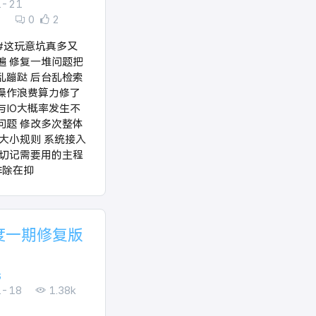
1-21
0
2
度#这玩意坑真多又
遍 修复一堆问题把
乱蹦跶 后台乱检索
操作浪费算力修了
与IO大概率发生不
问题 修改多次整体
加大小规则 系统接入
 切记需要用的主程
排除在抑
度一期修复版
光
1-18
1.38k