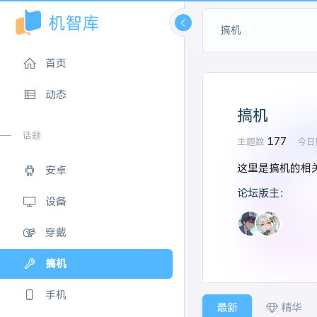
搞机
首页
动态
搞机
话题
177
主题数
今日
这里是搞机的相
安卓
论坛版主：
设备
穿戴
搞机
手机
最新
精华