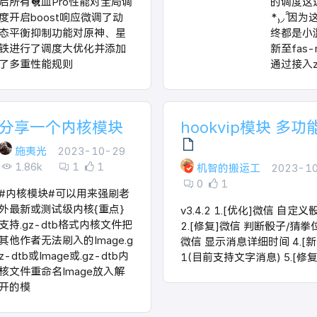
启所有🐔血Pro性能对全局调
的调度这边俗
度开启boost响应微调了动
*₎◞ ̑
态平衡抑制功能对原神、星
终都是小
铁进行了调度大优化并添加
新至fas-rs
了多重性能规则
通过接入
分享一个内核模块
hookvip模块 多
施夷光
2023-10-29
1.86k
1
1
机智的搬运工
2023-1
0
1
#内核模块#可以用来强刷老
外最新或测试级内核{重点}
v3.4.2 1.[优化]微信 自定
支持.gz-dtb格式内核文件把
2.[修复]微信 判断骰子/猜拳位
其他作者无法刷入的Image.g
微信 显示消息详细时间 4.[
z-dtb或Image或.gz-dtb内
1(目前支持文字消息) 5.[修复
核文件重命名Image放入解
开的模