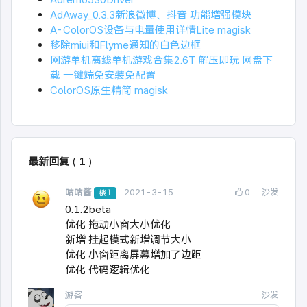
AdAway_0.3.3新浪微博、抖音 功能增强模块
A-ColorOS设备与电量使用详情Lite magisk
移除miui和Flyme通知的白色边框
网游单机离线单机游戏合集2.6T 解压即玩 网盘下
载 一键端免安装免配置
ColorOS原生精简 magisk
最新回复
(
1
)
咕咕酱
2021-3-15
0
沙发
楼主
0.1.2beta
优化 拖动小窗大小优化
新增 挂起模式新增调节大小
优化 小窗距离屏幕增加了边距
优化 代码逻辑优化
游客
沙发