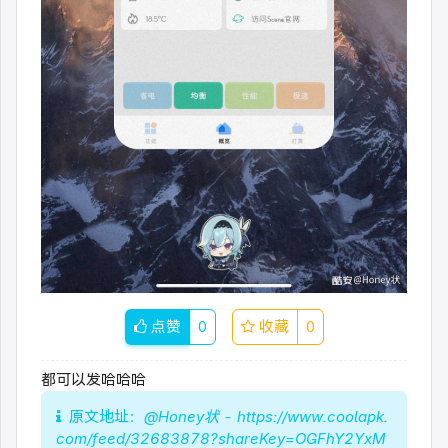
点赞
0
收藏
0
都可以发哈哈哈
原文地址：
@Honey状 - https://www.coolapk.
com/feed/32683878?shareKey=OGFhY2YxM