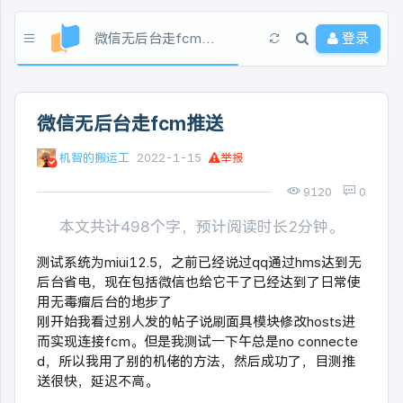
微信无后台走fcm推送
登录
微信无后台走fcm推送
机智的搬运工
2022-1-15
举报
9120
0
本文共计498个字，预计阅读时长2分钟。
测试系统为miui12.5，之前已经说过qq通过hms达到无
后台省电，现在包括微信也给它干了
已经达到了日常使
用无毒瘤后台的地步了
刚开始我看过别人发的帖子说刷面具模块修改hosts进
而实现连接fcm
。但是我测试一下午总是no connecte
d，所以我用了别的机佬的方法，然后成功了，目测推
送很快，延迟不高。