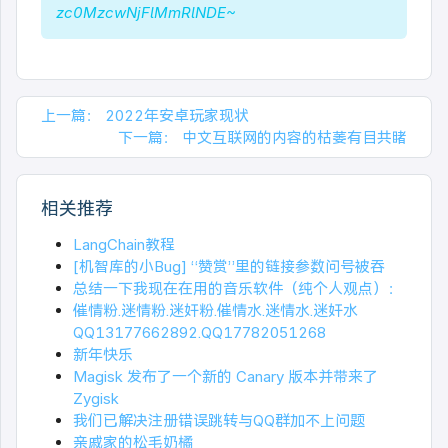
zc0MzcwNjFlMmRlNDE~
上一篇：
2022年安卓玩家现状
下一篇：
中文互联网的内容的枯萎有目共睹
相关推荐
LangChain教程
[机智库的小Bug] “赞赏”里的链接参数问号被吞
总结一下我现在在用的音乐软件（纯个人观点）：
催情粉.迷情粉.迷奸粉.催情水.迷情水.迷奸水
QQ13177662892.QQ17782051268
新年快乐
Magisk 发布了一个新的 Canary 版本并带来了
Zygisk
我们已解决注册错误跳转与QQ群加不上问题
亲戚家的松毛奶橘