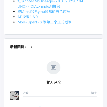
红米note4/4x lineage-20.0-20230404-
UNOFFICIAL-mido刷机包
移除miui和Flyme通知的白色边框
AD快消1.6.9
Mod-Uperf-S 🌟第二个正式版🌟
最新回复
(
0
)
暂无评论
游客
楼主