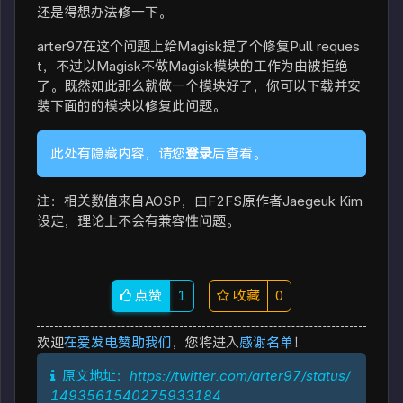
还是得想办法修一下。
arter97在这个问题上给Magisk提了个修复Pull reques
t，不过以Magisk不做Magisk模块的工作为由被拒绝
了。既然如此那么就做一个模块好了，你可以下载并安
装下面的的模块以修复此问题。
此处有隐藏内容，请您
登录
后查看。
注：相关数值来自AOSP，由F2FS原作者Jaegeuk Kim
设定，理论上不会有兼容性问题。
点赞
1
收藏
0
欢迎
在爱发电赞助我们
，您将进入
感谢名单
！
原文地址：
https://twitter.com/arter97/status/
1493561540275933184