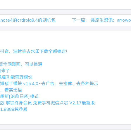
ote4的crdroid8.4的刷机包
下一篇：
类原生资讯：arrow
抖音、油管等去水印下载全部搞定!
i，白嫖全网漫画，可以换源
回来了！
2 的隐藏功能管理模块
猪手模块 v15.4.0-去广告、去推荐、去各种提示
，着实无语
船新[治愈日系]模式
版 解锁终身会员 免费手机微信点歌 V2.17最新版
1.8888纯净版