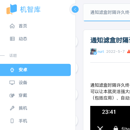
通知滤盒时隔许久终
首页
动态
通知滤盒时隔
nurl
2022-5-7
0
话题
安卓
0
设备
通知滤盒时隔许久终于更
可以让本就灵活强大的
穿戴
（包括应用）、自动
0
搞机
手机