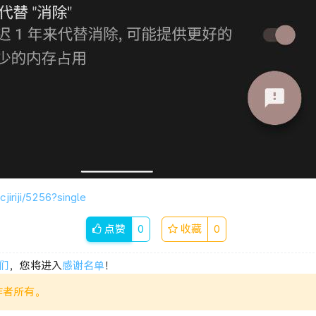
cjiriji/5256?single
点赞
0
收藏
0
们
，您将进入
感谢名单
！
作者所有。