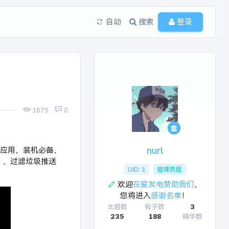
自动
搜索
登录
1675
0
上的应用，装机必备，
nurl
k）、过滤垃圾推送
UID: 1
管理员组
欢迎
在爱发电赞助我们
，
您将进入
感谢名单
！
主题数
帖子数
3
235
188
精华数