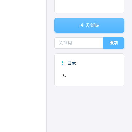
发新帖
搜索
目录
无