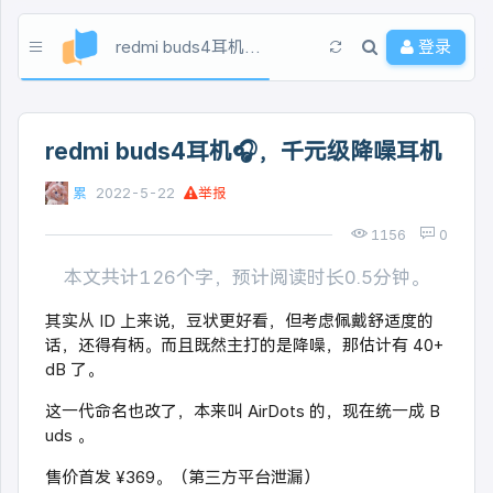
redmi buds4耳机🎧，千元级降噪耳机
登录
redmi buds4耳机🎧，千元级降噪耳机
累
2022-5-22
举报
1156
0
本文共计126个字，预计阅读时长0.5分钟。
其实从 ID 上来说，豆状更好看，但考虑佩戴舒适度的
话，还得有柄。而且既然主打的是降噪，那估计有 40+
dB 了。
这一代命名也改了，本来叫 AirDots 的，现在统一成 B
uds 。
售价首发 ¥369。（第三方平台泄漏）