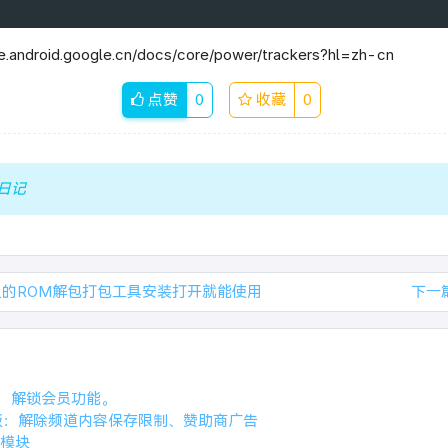
.android.google.cn/docs/core/power/trackers?hl=zh-cn
点赞
0
收藏
0
日记
的ROM解包打包工具安装打开就能使用
下一
.2，解锁会员功能。
修改版：解除频道内容保存限制、赞助商广告
模块