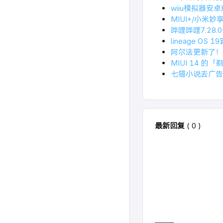
wiiu模拟器安
MIUI+/小米妙
哗哩哗哩7.28
lineage OS
阿尔法更新了！
MIUI 14 
七猫小说去广告破
最新回复
(
0
)