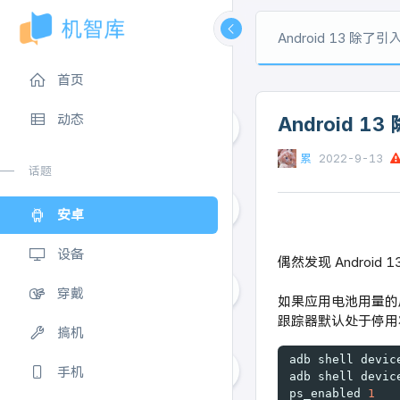
Android 13 除了
首页
动态
Android
累
2022-9-13
0
话题
安卓
0
设备
偶然发现 Andro
穿戴
如果应用电池用量的
跟踪器默认处于停用
0
搞机
adb shell devic
手机
adb shell devic
ps_enabled 
1