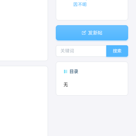
因不明
发新帖
搜索
目录
无