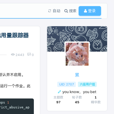
自动
搜索
登录
池用量跟踪器
2443
0
过默认并不启用。
累
UID: 2707
六级用户组
运行一个作业。此
you know，you bet
主题数
帖子数
1
97
45
精华数
pps 
1
rict_abusive_ap