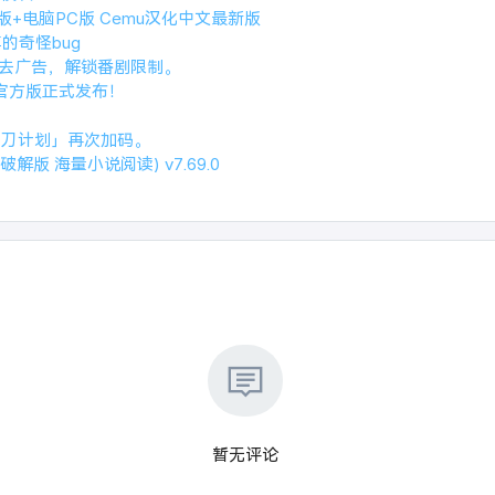
卓版+电脑PC版 Cemu汉化中文最新版
享的奇怪bug
.0去广告，解锁番剧限制。
 19官方版正式发布！
的「剃刀计划」再次加码。
解版 海量小说阅读) v7.69.0
暂无评论