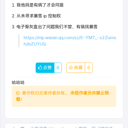
1. 我他妈是有病了才会同意
2. 从未寻求暴雪 ip 控制权
3. 电子骨灰盒出了问题我们不管，有锅找暴雪
https://mp.weixin.qq.com/s/J5-YM7_-s2Zumo
hzbZUYUQ
点赞
0
收藏
0
咕咕咕
著作权归文章作者所有。
未经作者允许禁止转
载！