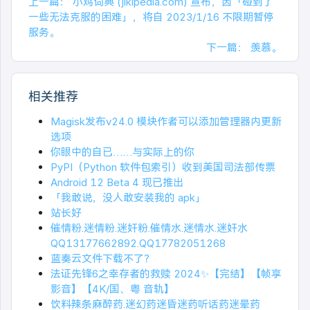
上一篇：
小鸡词典 (jikipedia.com) 宣布，因「碰到了
一些无法克服的困难」，将自 2023/1/16 不限期暂停
服务。
下一篇：
羡慕。
相关推荐
Magisk发布v24.0 模块作者可以添加管理器内更新
选项
你眼中的自已……与实际上的你
PyPI（Python 软件包索引）收到美国司法部传票
Android 12 Beta 4 现已推出
「我敢说，没人敢安装我的 apk」
站长好
催情粉.迷情粉.迷奸粉.催情水.迷情水.迷奸水
QQ13177662892.QQ17782051268
蓝奏云文件下载不了？
法证先锋6之幸存者的救赎 2024✨【完结】【帧享
影音】【4K/国、粤 音轨】
饮料辣条麻醉药.迷幻药迷昏迷药听话药迷晕药