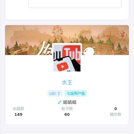
水王
UID: 3
七级用户组
咕咕咕
主题数
帖子数
0
149
60
精华数