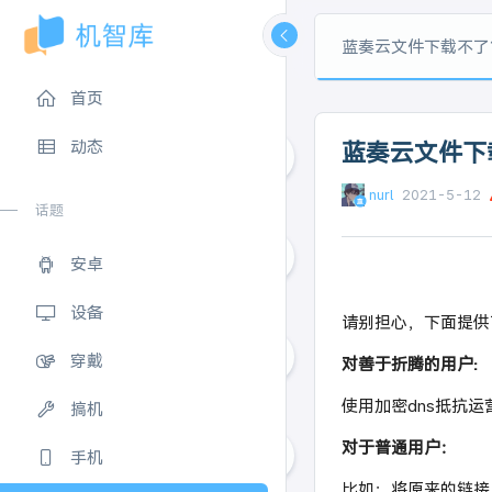
蓝奏云文件下载不了
首页
动态
蓝奏云文件下
nurl
2021-5-12
0
话题
安卓
5
设备
请别担心，下面提供
穿戴
对善于折腾的用户:
0
使用加密dns抵抗运
搞机
对于普通用户：
手机
比如：将原来的链