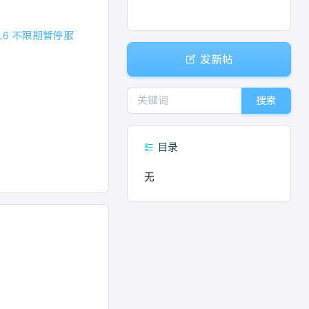
/16 不限期暂停服
发新帖
搜索
目录
无