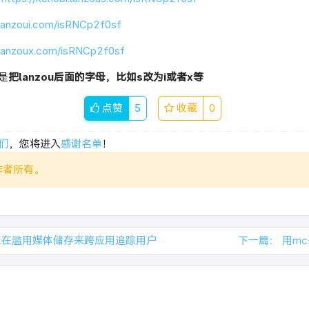
.lanzoui.com/isRNCp2f0sf
i.lanzoux.com/isRNCp2f0sf
是
把lanzou后面的字母，比如s改为i或者x等
点赞
5
收藏
0
们
，您将进入
感谢名单
！
作者所有。
正在滥用媒体储存来跨应用追踪用户
下一篇：
用m