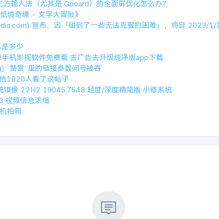
第三方输入法（尤其是 Gboard）的全面屏优化怎么办？
《纸境奇缘 - 文字大冒险》
ipedia.com) 宣布，因「碰到了一些无法克服的困难」，将自 2023/1
%是多少
卓手机影视软件免费看 去广告去升级纯净版app下载
g] “赞赏”里的链接参数问号被吞
e和其他1820人看了这帖子
系统镜像 22H2 19045.7548 轻度/深度精简版 小修系统
2023 视频信息浓缩
相机拍照