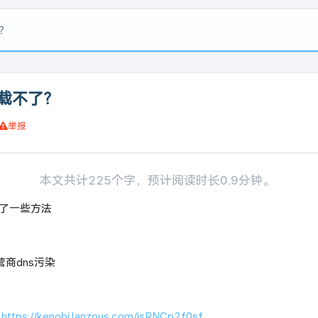
？
载不了？
举报
本文共计225个字，预计阅读时长0.9分钟。
了一些方法
营商dns污染
接
https://kenobi.lanzous.com/isRNCp2f0sf