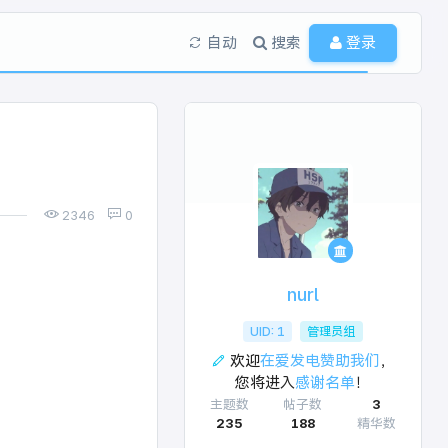
自动
搜索
登录
2346
0
nurl
UID: 1
管理员组
欢迎
在爱发电赞助我们
，
您将进入
感谢名单
！
主题数
帖子数
3
235
188
精华数