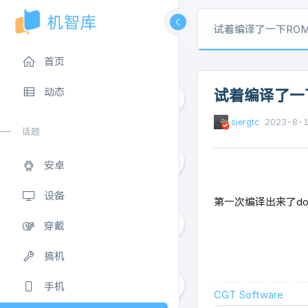
试着编译了一下RO
首页
动态
试着编译了一
siergtc
2023-8-
5
话题
安卓
3
设备
第一次编译出来了do
穿戴
0
搞机
手机
CGT Software