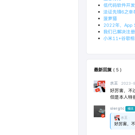
低代码软件开发
法证先锋6之幸
菠萝猫
2022年，Ap
我们已解决注册
小米11+谷歌
最新回复
(
5
)
水王
2023-
好厉害，不过
但是本人特别
siergtc
楼主
水王
好厉害，不