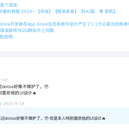
是个谎言
存者的救赎 2024✨【完结】【帧享影音】【4K/国、粤 音轨】
p Store开发者在App Store生态系统中总计产生了1.1万亿美元的
错误跳转与QQ群加不上问题
相机拍照
8-19
dotos好像不维护了。🥹
喜欢他的UI设计🔥
2023-8-19
过dotos好像不维护了。🥹 但是本人特别喜欢他的UI设计🔥