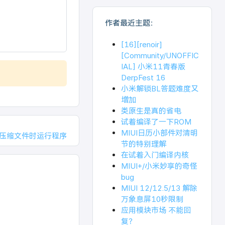
作者最近主题：
[16][renoir]
[Community/UNOFFIC
IAL] 小米11青春版
DerpFest 16
小米解锁BL答题难度又
增加
类原生是真的省电
试着编译了一下ROM
MIUI日历小部件对清明
开压缩文件时运行程序
节的特别理解
在试着入门编译内核
MIUI+/小米妙享的奇怪
bug
MIUI 12/12.5/13 解除
万象息屏10秒限制
应用模块市场 不能回
复？