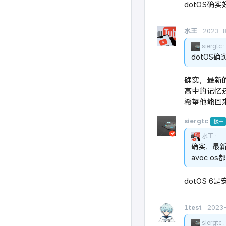
dotOS
水王
2023-
siergtc
dotOS
确实，最新
高中的记忆还
希望他能回来
siergtc
楼主
水王
确实，最新
avoc o
dotOS 
1test
2023
siergtc