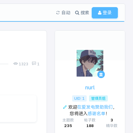
自动
搜索
登录
1323
1
nurl
UID: 1
管理员组
欢迎
在爱发电赞助我们
，
您将进入
感谢名单
！
主题数
帖子数
3
235
188
精华数