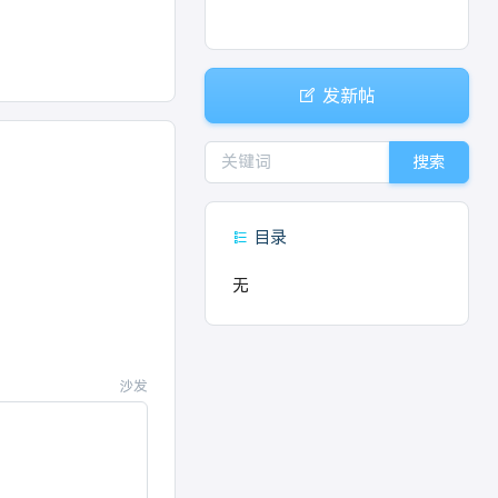
发新帖
搜索
目录
无
沙发