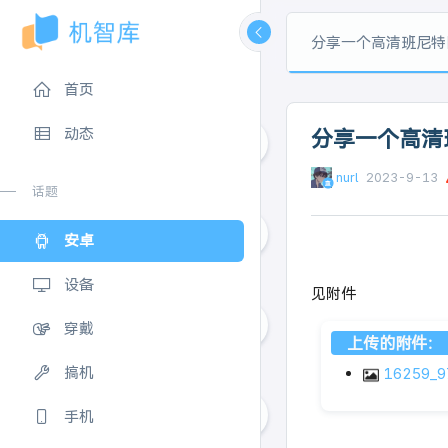
分享一个高清班尼特
首页
动态
分享一个高清
nurl
2023-9-13
1
话题
安卓
1
设备
见附件
穿戴
上传的附件：
0
搞机
16259_9
手机