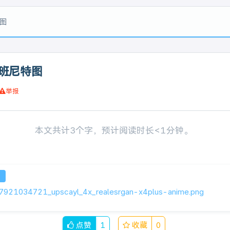
图
班尼特图
举报
本文共计3个字，预计阅读时长<1分钟。
7921034721_upscayl_4x_realesrgan-x4plus-anime.png
点赞
1
收藏
0