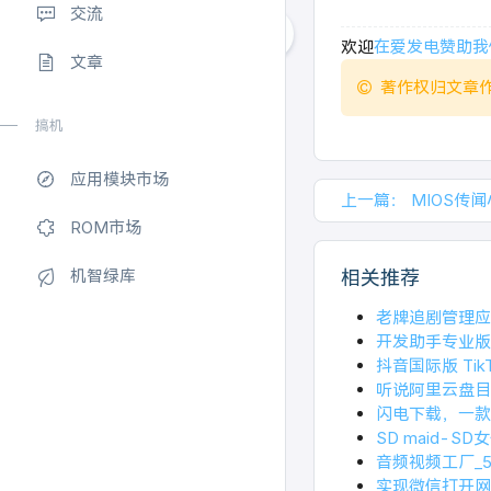
交流
欢迎
在爱发电赞助我
文章
著作权归文章
搞机
应用模块市场
上一篇：
MIOS传
ROM市场
机智绿库
相关推荐
老牌追剧管理应用 S
开发助手专业版去
抖音国际版 TikTo
听说阿里云盘目
闪电下载，一款
SD maid-
音频视频工厂_5.
实现微信打开网