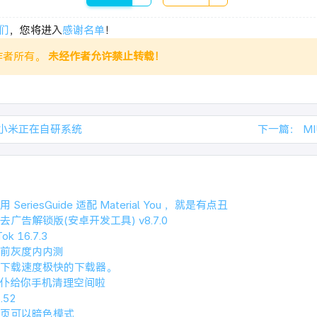
们
，您将进入
感谢名单
！
作者所有。
未经作者允许禁止转载！
闻小米正在自研系统
下一篇：
M
eriesGuide 适配 Material You ，就是有点丑
广告解锁版(安卓开发工具) v8.7.0
k 16.7.3
前灰度内内测
下载速度极快的下载器。
SD女仆给你手机清理空间啦
52
页可以暗色模式