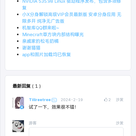
NVIDIA 535.98 Linux 驱动程序发布，包含多项修
复
小X分身解锁高级VIP会员最新版 安卓分身应用 无
限多开 纯净无广告版
机智库QQ群来啦~
Minecraft草方块内部结构曝光
亲戚家的松毛奶橘
谢谢猫猫
app和图片加载均已恢复
最新回复
(
1
)
Tillreetree
2024-2-19
2
沙发
试了一下，效果很不错！
游客
沙发