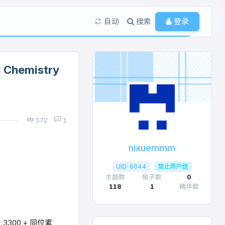
自动
搜索
登录
Chemistry
572
1
nixuemmm
v4.0.19 PRO
UID: 6044
禁止用户组
主题数
帖子数
0
118
1
精华数
00 + 同位素