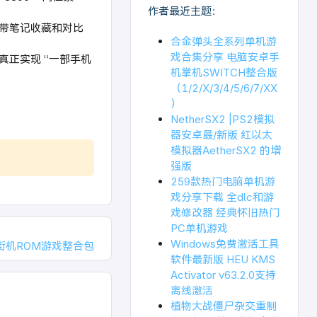
作者最近主题：
自带笔记收藏和对比
合金弹头全系列单机游
戏合集分享 电脑安卓手
真正实现 “一部手机
机掌机SWITCH整合版
（1/2/X/3/4/5/6/7/XX
）
NetherSX2 |PS2模拟
器安卓最/新版 红以太
模拟器AetherSX2 的增
强版
259款热门电脑单机游
戏分享下载 全dlc和游
戏修改器 经典怀旧热门
PC单机游戏
Windows免费激活工具
 含街机ROM游戏整合包
软件最新版 HEU KMS
Activator v63.2.0支持
离线激活
植物大战僵尸杂交重制