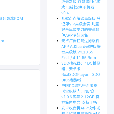
版最新版 益智悠闲小游
戏 电脑|安卓手机版
v0.4
中文系列游戏ROM
儿歌点点解锁高级版 登
记即VIP高级会员 儿童
娱乐早教学习的安卓软
件APP哄娃必备
ta
安卓广告拦截过滤软件
APP AdGuard破解版解
锁高级版 v4.10.65
Final / 4.11.55 Beta
3DO模拟器：4DO模拟
器、安卓版
Real3DOPlayer、3DO
BIOS和游戏
电脑PC联机格斗游戏
《全职猎人：NEN》
v1.0.6 容量2.12GB|官
方简体中文|支持手柄
安卓收音机APP软件 龙
卷风收音机最新版 v4.9