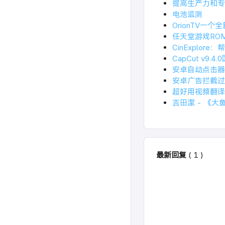
提高生产力和专
电池监测
OrionTV一个全
任天堂游戏ROM全集
CinExplo
CapCut v9.
安卓自动点击器解
安卓广告拦截过滤软件
超好用视频翻译自动
吉田潔 - 《
最新回复
(
1
)