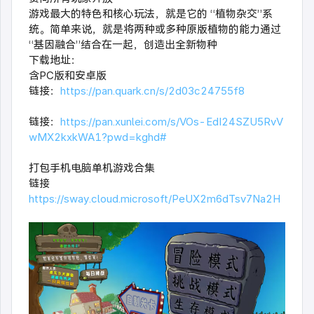
游戏最大的特色和核心玩法，就是它的 “植物杂交”系
统。简单来说，就是将两种或多种原版植物的能力通过
“基因融合”结合在一起，创造出全新物种
下载地址：
含PC版和安卓版
链接：
https://pan.quark.cn/s/2d03c24755f8
链接：
https://pan.xunlei.com/s/VOs-EdI24SZU5RvV
wMX2kxkWA1?pwd=kghd#
打包手机电脑单机游戏合集
链接
https://sway.cloud.microsoft/PeUX2m6dTsv7Na2H