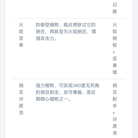
日
葵
火
防御型植物，能点燃穿过它的
火
炬
豌豆，将其变为火焰豌豆，增
炬
坚
强攻击力。
树
果
桩
+
坚
果
墙
豌
强力植物，可实现360度无死角
豌
豆
的豌豆射击，攻守兼备，是后
豆
许
期核心植物之一。
射
愿
手
池
+
许
愿
池