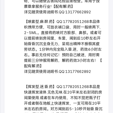
物，可以随便去医院化验血液检查。常用于按
摩桑拿服务行业!【配有解.药】
详见随货使用说明书.QQ:13177662892
【喷雾型.麻.醉.药】QQ:17782051268本品体
积携带方便，可放衣裤口袋，用时一般喷两下,
2-5ML。直接将药喷对方脸部、鼻部。或者可
以提前喷到房间里，车里，闻到后10秒左右开
始昏昏沉沉全身无力，呈现出精神不振极其疲
劳状态。1分钟内完全陷入昏.迷，药效4小时左
右。事后无任何记忆！预防自己被迷，用时需
提前三分钟服用解药，解药药效3小时左右！【
配有解.药】
详见随货使用说明书.QQ:13177662892
【挥发型.迷.昏.药】QQ:17782051268本品是
快速挥发液体.无色无味.在20平米左右封闭的房
间里使用.或者在车内使用，不知不觉把瓶子打
开或者倒在地板上快速挥发，一支可用在20平
米左右的房间。对方闻到后5-10秒开始昏.昏沉