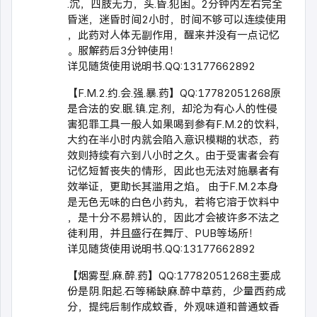
.沉，四肢无力，头.昏.犯困。2分钟内左右完全
昏迷，迷昏时间2小时，时间不够可以连续使用
，此药对人体无副作用，醒来并没有一点记忆
。服解药后3分钟使用！
详见随货使用说明书.QQ:13177662892
【F.M.2.约.会.强.暴.药】QQ:17782051268原
是合法的安.眠.镇.定.剂，却沦为有心人的性侵
害犯罪工具一般人如果喝到参有F.M.2的饮料，
大约在半小时内就会陷入意识模糊的状态，药
效则持续有六到八小时之久。由于受害者会有
记忆短暂丧失的情形，因此也无法对施暴者有
效举证，更助长其滥用之焰。 由于F.M.2本身
是无色无味的白色小药丸，若将它溶于饮料中
，是十分不易辨认的，因此才会被许多不法之
徒利用，并且盛行在舞厅、PUB等场所！
详见随货使用说明书.QQ:13177662892
【烟雾型.麻.醉.药】QQ:17782051268主要成
份是阴.阳起.石等稀缺麻.醉中草药，少量西药成
分，提纯后制作成蚊香，外观味道和普通蚊香