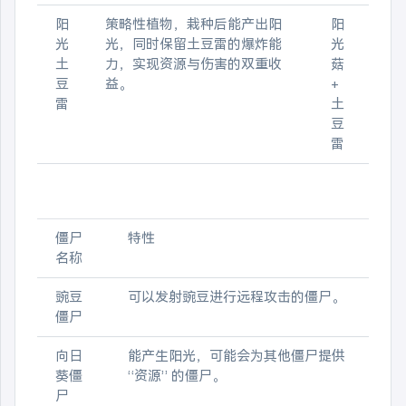
阳
策略性植物，栽种后能产出阳
阳
光
光，同时保留土豆雷的爆炸能
光
土
力，实现资源与伤害的双重收
菇
豆
益。
+
雷
土
豆
雷
僵尸
特性
名称
豌豆
可以发射豌豆进行远程攻击的僵尸。
僵尸
向日
能产生阳光，可能会为其他僵尸提供
葵僵
“资源” 的僵尸。
尸