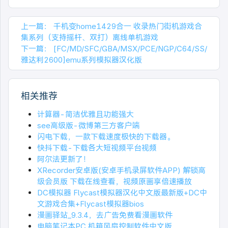
上一篇：
千机变home1429合一 收录热门街机游戏合
集系列（支持摇杆、双打）离线单机游戏
下一篇：
[FC/MD/SFC/GBA/MSX/PCE/NGP/C64/SS/
雅达利2600]emu系列模拟器汉化版
相关推荐
计算器-简洁优雅且功能强大
see高级版-微博第三方客户端
闪电下载，一款下载速度极快的下载器。
快抖下载-下载各大短视频平台视频
阿尔法更新了！
XRecorder安卓版(安卓手机录屏软件APP) 解锁高
级会员版 下载在线查看，视频原画享倍速播放
DC模拟器 Flycast模拟器汉化中文版最新版+DC中
文游戏合集+Flycast模拟器bios
漫画驿站_9.3.4，去广告免费看漫画软件
电脑笔记本PC 机箱风扇控制软件中文版