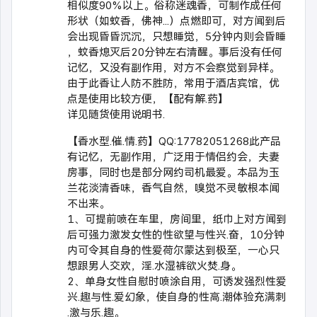
相似度90%以上。俗称迷魂香，可制作成任何
形状（如蚊香，佛神...）点燃即可，对方闻到后
会出现昏昏沉沉，只想睡觉，5分钟内则会昏睡
，蚊香熄灭后20分钟左右清醒。事后没有任何
记忆，又没有副作用，对方不会察觉到异样。
由于此香让人防不胜防，常用于酒店宾馆，优
点是使用比较方便，【配有解.药】
详见随货使用说明书.
【香水型.催.情.药】QQ:17782051268此产品
有记忆，无副作用，广泛用于情侣约会，夫妻
房事，同时也是部分网约司机最爱。本品为玉
兰花淡清香味，香气自然，嗅觉不灵敏根本闻
不出来。
1、可提前喷在车里，房间里，纸巾上对方闻到
后可强力激发女性的性欲望与性兴.奋，10分钟
内可令其自身的性爱荷尔蒙达到极至，一心只
想跟男人交欢，淫.水湿裤欲火焚.身。
2、单身女性自慰时喷涂自用，可诱发强烈性爱
兴.趣与性.爱幻象，使自身的性高.潮体验充满刺
.激与乐.趣。