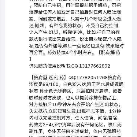
。预防自己中招，用时需提前服用解药。可把
烟递给任何人抽或是自己抽后对任何人喷吐烟
雾，闻到或抽烟后，只需十几个呼吸会进入迷.
迷.糊.糊，有种忘我的状态，不受自己的控制，
让人产生.幻.觉，听你使.唤。比如:把自己的存
款从银行取出来后给你，说出商业秘密,个人隐
私,是否有外遇等,醒后一点记忆也没有!效果绝对
百分百。药效持续4个小时左右。【配有解.药
】
详见随货使用说明书.QQ:13177662892
【拍肩型.迷.幻.药】QQ:17782051268拍肩药:
浓度是98/100。白色粉未状,溶于药水后成透明
状态 具无色无味特质，只需拍对方肩膀，或者
触碰到对方皮肤，也可以提前涂抹在物品上，
对方接触后10秒钟左右会开始产生迷.幻状态。
失去抵抗,立即短暂失意,出现神志不清，1分钟
内可以完全控制对方，任人使唤，问啥.答啥，
药效为3-4小时!清醒后没有任何记忆。事后无
副作用，身体无任何不适症状，体内无残留药