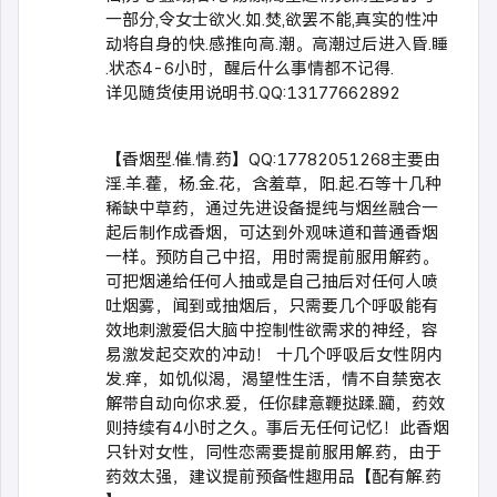
一部分,令女士欲火.如.焚,欲罢不能,真实的性冲
动将自身的快.感推向高.潮。高潮过后进入昏.睡
.状态4-6小时，醒后什么事情都不记得.
详见随货使用说明书.QQ:13177662892
【香烟型.催.情.药】QQ:17782051268主要由
淫.羊.藿，杨.金.花，含羞草，阳.起.石等十几种
稀缺中草药，通过先进设备提纯与烟丝融合一
起后制作成香烟，可达到外观味道和普通香烟
一样。预防自己中招，用时需提前服用解药。
可把烟递给任何人抽或是自己抽后对任何人喷
吐烟雾，闻到或抽烟后，只需要几个呼吸能有
效地刺激爱侣大脑中控制性欲需求的神经，容
易激发起交欢的冲动！ 十几个呼吸后女性阴内
发.痒，如饥似渴，渴望性生活，情不自禁宽衣
解带自动向你求.爱，任你肆意鞭挞蹂.躏，药效
则持续有4小时之久。事后无任何记忆！此香烟
只针对女性，同性恋需要提前服用解.药，由于
药效太强，建议提前预备性趣用品【配有解.药