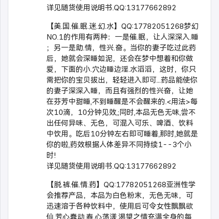
详见随货使用说明书.QQ:13177662892
【美.国.催.眠.迷.幻.水】QQ:17782051268梦幻
NO.1的作用有两种：一是催.眠，让人深深入.睡
；另一是助.情，性兴.奋。当你的妻子吃过此药
后，她就会深睡如泥，还会在梦中想着和你做
爱，下面的小.穴边睡边淫.水滔滔，这时，你只
需把你的宝贝拔出，轻轻进入即可...药品能使你
的妻子深深入睡，而且有强烈的性兴奋，让她
在芬芳中甜睡,不到睡醒是不会醒来的.<用法>每
次10滴，10分钟见效,;同时,本品无色无味,尝不
出任何异味、无色，可混入可乐、啤酒、饮料
中饮用。吃后10分钟左右即可睡着,那时,她就是
你的啦,药效根据人体差异不同持续1--3个小
时!
详见随货使用说明书.QQ:13177662892
【脱.裤.催.情.药】QQ:17782051268亚洲性学
会推荐产品，本品为白色粉末，无色无味，可
迅速溶于各种饮料中，使用后可令女性飘飘欲
仙,芳心蠢动,春.心荡漾,渴望之情充满全身的每