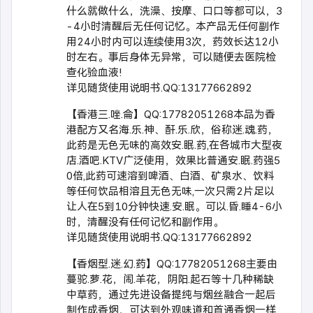
什么就做什么，洗澡、按摩、口口等都可以，3
-4小时清醒后无任何记忆。本产品无任何副作
用24小时内可以连续使用3次，药效长达12小
时左右。事后身体无异常，可以随便去医院检
查化验血液!
详见随货使用说明书.QQ:13177662892
【香港三.唑.侖】QQ:17782051268本品为香
港配方又名海.乐.神、酐.乐.欣，俗称迷.魂.药，
此药是无色无味的高效安.眠.药,在各城市大型夜
店.酒吧.KTV广泛使用，效果比普通安.眠.药强5
0倍,此药可速溶到啤酒、白酒、矿泉水、饮料
等任何饮品相溶且无色无味,一次只需2片足以
让人在5到10分钟快速.安.眠。可以.昏.睡4-6小
时，清醒没有任何记忆和副作用。
详见随货使用说明书.QQ:13177662892
【香烟型.迷.幻.药】QQ:17782051268主要由
蔓驼.萝.花，闹.羊花，阴阳.起石等十几种稀缺
中草药，通过先进设备提纯与烟丝融合一起后
制作成香烟，可达到外观味道和首通香烟一样