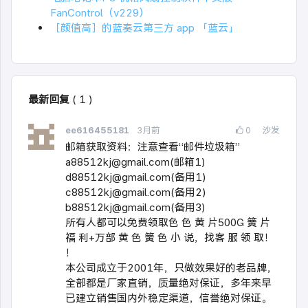
FanControl（v229）
［颜值高］的蓝奏云第三方 app 「蓝云」
最新回复
(
1
)
ee616455181
3月前
0
沙发
邮箱获取资料：注意查看“邮件垃圾箱”
a88512kj@gmail.com
(邮箱1)
d88512kj@gmail.com
(备用1)
c88512kj@gmail.com
(备用2)
b88512kj@gmail.com
(备用3)
所有人都可以免费领取色 色 黄 片500G 簧 片
福 利+万部 黄 色 簧 色 小 说，找客 服 领 取！
！
本公司成立于2001年，只做效果好的老品牌，
全部都是厂家直销，质量绝对保证，多年来早
已建立销售国内外稳定渠道，信誉绝对保证。