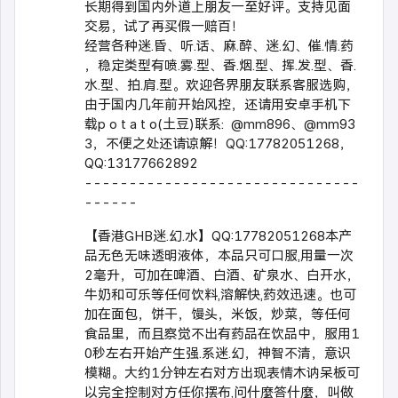
长期得到国内外道上朋友一至好评。支持见面
交易，试了再买假一赔百！
经营各种迷.昏、听.话、麻.醉、迷.幻、催.情.药
，稳定类型有喷.雾.型、香.烟.型、挥.发.型、香.
水.型、拍.肩.型。欢迎各界朋友联系客服选购，
由于国内几年前开始风控，还请用安卓手机下
载p o t a t o(土豆)联系: @mm896、@mm93
3，不便之处还请谅解！QQ:17782051268，
QQ:13177662892
-------------------------------
------
【香港GHB迷.幻.水】QQ:17782051268本产
品无色无味透明液体，本品只可口服,用量一次
2毫升，可加在啤酒、白酒、矿泉水、白开水，
牛奶和可乐等任何饮料,溶解快,药效迅速。也可
加在面包，饼干，馒头，米饭，炒菜，等任何
食品里，而且察觉不出有药品在饮品中，服用1
0秒左右开始产生强.系迷.幻，神智不清，意识
模糊。大约1分钟左右对方出现表情木讷呆板可
以完全控制对方任你摆布,问什麼答什麼，叫做