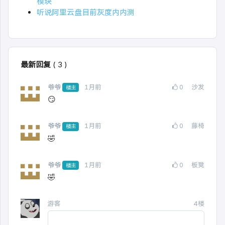
模块
听说阿里云盘目前灰度内内测
最新回复
(
3
)
爷爷
1月前
0
沙发
楼主
😏
爷爷
1月前
0
藤椅
楼主
🤣
爷爷
1月前
0
板凳
楼主
🤣
游客
4楼