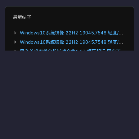
最新帖子
Windows10系统镜像 22H2 19045.7548 轻度/深度精简版 小修系统
Windows10系统镜像 22H2 19045.7548 轻度/深度精简版 小修系统
网游单机离线单机游戏合集2.6T 解压即玩 网盘下载 一键端免安装免配置
王国保卫战全集下载 1~5部全系列MOD DLC修版 安卓+ios+PC电脑版
扫描全能王解锁去广告离线版最新版 智能扫描 OCR文字识别 全面的手机办公工具
新浪微博APP去广告精简版(内置微博咸猪手模块) 最新版 一键去除微博广告
新浪微博APP去广告精简版(内置微博咸猪手模块) 最新版 一键去除微博广告
车机软件资源合集 CarPlay 魔改定制地图 启动器 常用软件工具合集等等
10000+DOS游戏+DOS模拟器 整合版 怀旧游戏 杂志书籍音乐资源 种子下载
爱电影 影视播放软件 免广告版 安卓免费影视点播软件APP
星露谷物语 全DLC（PC+安卓+iOS）+MOD修改器合集+联机 像素风热门游戏
PC足球系列游戏 足球经理26+修改器 免安装中文版