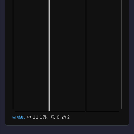
11.17k
0
2
搞机