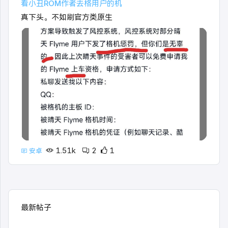
看小丑ROM作者去格用户的机
真下头。不如刷官方类原生
1.51k
2
1
安卓
最新帖子