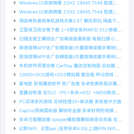
Windows10系统镜像 22H2 19045.7548 轻度/深度精简版 小修系统
Windows10系统镜像 22H2 19045.7548 轻度/深度精简版 小修系统
网游单机离线单机游戏合集2.6T 解压即玩 网盘下载 一键端免安装免配置
王国保卫战全集下载 1~5部全系列MOD DLC修版 安卓+ios+PC电脑版
扫描全能王解锁去广告离线版最新版 智能扫描 OCR文字识别 全面的手机办公工具
新浪微博APP去广告精简版(内置微博咸猪手模块) 最新版 一键去除微博广告
新浪微博APP去广告精简版(内置微博咸猪手模块) 最新版 一键去除微博广告
车机软件资源合集 CarPlay 魔改定制地图 启动器 常用软件工具合集等等
10000+DOS游戏+DOS模拟器 整合版 怀旧游戏 杂志书籍音乐资源 种子下载
爱电影 影视播放软件 免广告版 安卓免费影视点播软件APP
星露谷物语 全DLC（PC+安卓+iOS）+MOD修改器合集+联机 像素风热门游戏
PC足球系列游戏 足球经理26+修改器 免安装中文版
CapCut剪映国际版 解锁专业版 安卓好用的视频编辑工具软件APP下载
安卓万能播放器 xplayer播放器解锁高级会员版 支持高清4KHD硬件解码
幻影Wifi、幻影pin (支持安卓4.0以上)跑PIN Wifi神器 附magisk驱动