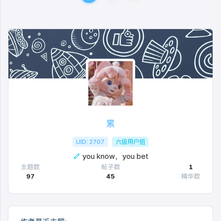
累
UID: 2707
六级用户组
you know，you bet
主题数
帖子数
1
97
45
精华数