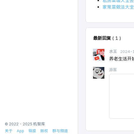
私房菜谱大全去广
家常菜做法大全 
最新回复
(
1
)
水王
2024-
养老生活开
游客
© 2022 - 2025 机智库
关于
App
链接
版权
群与频道