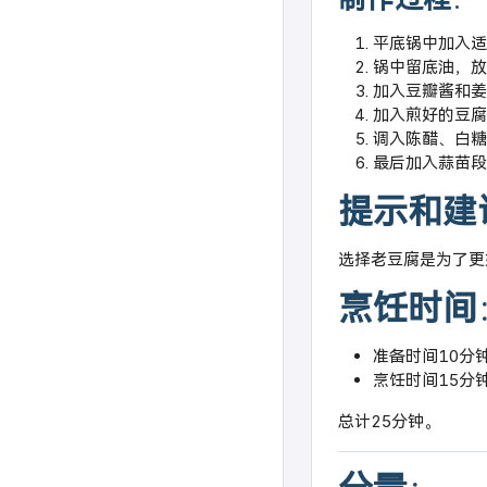
平底锅中加入适
锅中留底油，放
加入豆瓣酱和姜
加入煎好的豆腐
调入陈醋、白糖
最后加入蒜苗段
提示和建
选择老豆腐是为了更
烹饪时间
准备时间10分
烹饪时间15分
总计25分钟。