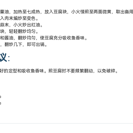
量油，加热至七成热，放入豆腐块，小火慢煎至两面微黄，取出备
入肉末煸炒至变色。
蒜末，小火炒出红油。
块，轻轻翻炒均匀。
和酱油，翻炒均匀，使豆腐充分吸收鱼香味。
，翻炒几下，即可出锅。
议
：
好的定型和吸收鱼香味。煎豆腐时不要频繁翻动，以免破碎。
：
钟
钟