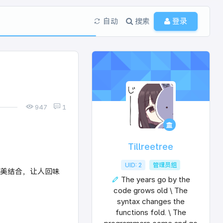
自动
搜索
登录
947
1
Tillreetree
UID: 2
管理员组
美结合，让人回味
The years go by the
code grows old \ The
syntax changes the
functions fold. \ The