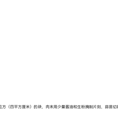
：
见方（
四平方厘米
）的块，肉末用少量酱油和生粉腌制片刻，蒜苗切