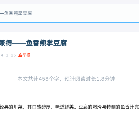
—鱼香熊掌豆腐
兼得——鱼香熊掌豆腐
24-1-25
举报
本文共计458个字，预计阅读时长1.8分钟。
经典的川菜，其口感醇厚、味道鲜美。豆腐的嫩滑与特制的鱼香汁完
：