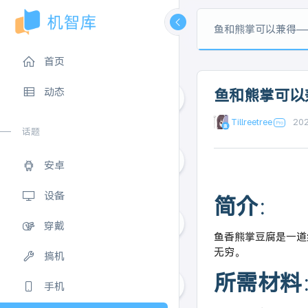
鱼和熊掌可以兼得—
首页
动态
鱼和熊掌可以
Tillreetree
20
1
话题
安卓
0
设备
简介
：
穿戴
鱼香熊掌豆腐是一道
无穷。
0
搞机
所需材料
手机