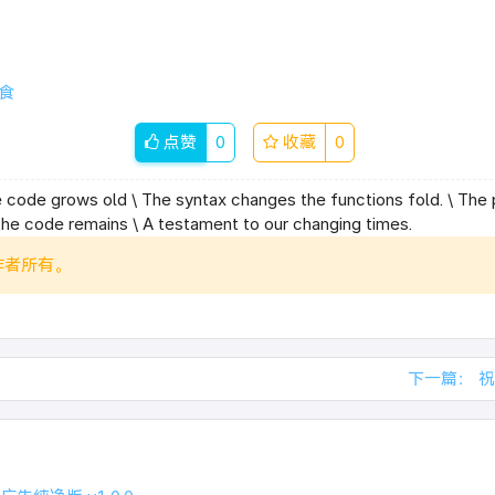
食
点赞
0
收藏
0
e code grows old \ The syntax changes the functions fold. \ Th
he code remains \ A testament to our changing times.
作者所有。
下一篇：
祝