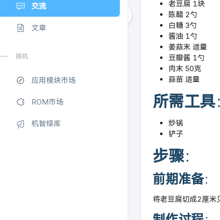
老豆腐 1块
交流
陈醋 2勺
白糖 3勺
文章
酱油 1勺
姜蒜末 适量
搞机
豆瓣酱 1勺
肉末 50克
蒜苗 适量
应用模块市场
所需工具
ROM市场
炒锅
机智绿库
铲子
步骤
：
前期准备
：
将老豆腐切成2厘米
制作过程
：