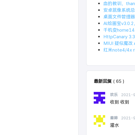
血的教训，than
安卓就像系统总
桌面文件管理器
Al绘画宝v3.0
千机变home
HttpCanary 3
MIUI 疑似魔改
红米note4/4x 
最新回复
(
65
)
欢乐
2021-
收到 收到
秦眸
2021-
灌水