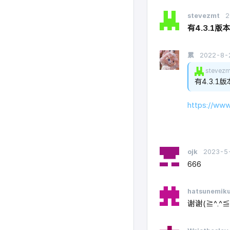
stevezmt
2
有4.3.1版
累
2022-8-
stevez
有4.3.1
https://www
ojk
2023-5
666
hatsunemik
谢谢(≧^.^