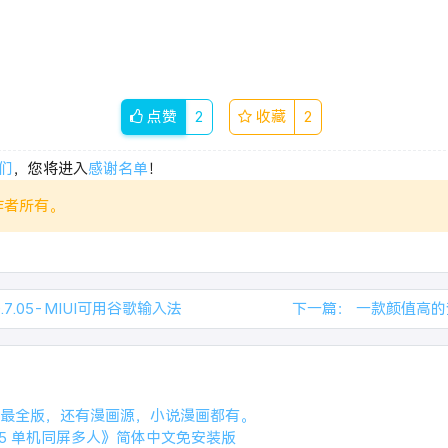
点赞
2
收藏
2
们
，您将进入
感谢名单
！
作者所有。
10.7.05-MIUI可用谷歌输入法
下一篇：
一款颜值高的
书源最全版，还有漫画源，小说漫画都有。
15 单机同屏多人》简体中文免安装版