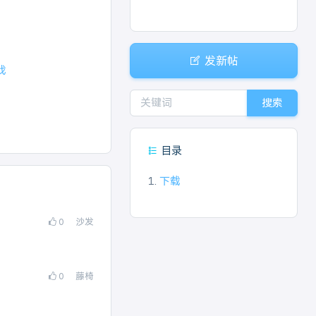
发新帖
戏
搜索
目录
1.
下载
0
沙发
0
藤椅