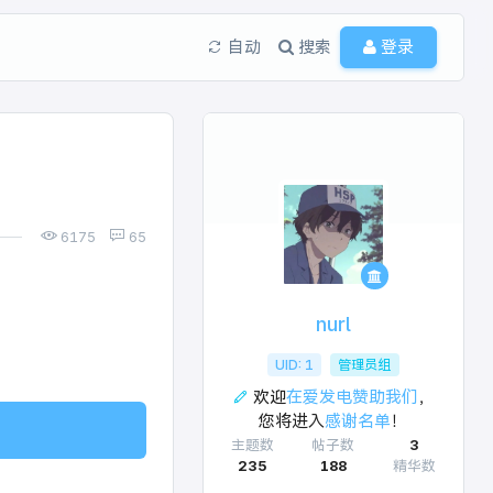
自动
搜索
登录
6175
65
nurl
UID: 1
管理员组
欢迎
在爱发电赞助我们
，
您将进入
感谢名单
！
主题数
帖子数
3
235
188
精华数