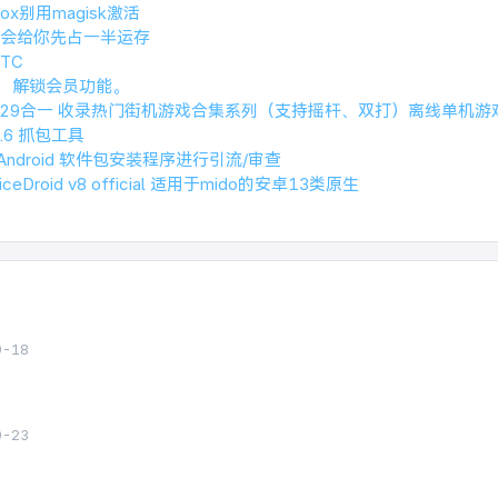
ox别用magisk激活
会给你先占一半运存
TC
.2，解锁会员功能。
1429合一 收录热门街机游戏合集系列（支持摇杆、双打）离线单机游
.3.6 抓包工具
 Android 软件包安装程序进行引流/审查
riceDroid v8 official 适用于mido的安卓13类原生
9-18
9-23