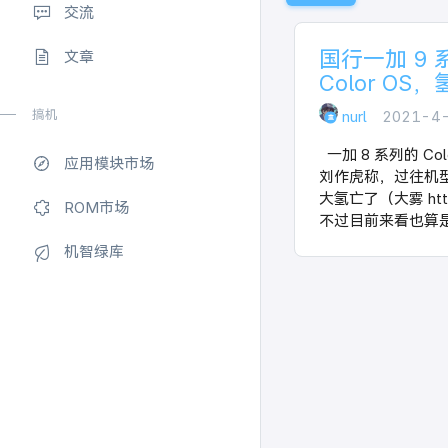
交流
国行一加 9
文章
Color OS
nurl
2021-4
搞机
一加 8 系列的 Co
应用模块市场
刘作虎称，过往机型
大氢亡了（大雾 https:
ROM市场
不过目前来看也算是
机智绿库