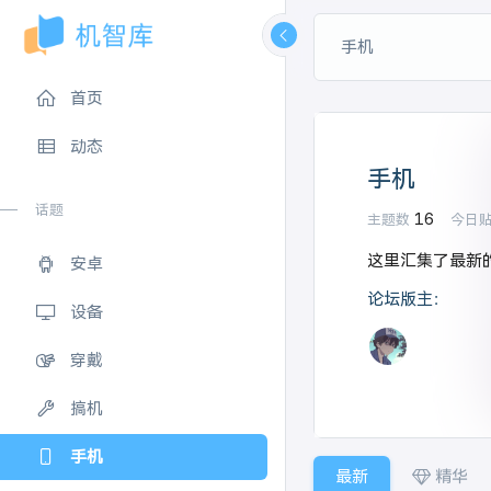
手机
首页
动态
手机
话题
16
主题数
今日
这里汇集了最新
安卓
论坛版主：
设备
穿戴
搞机
手机
最新
精华