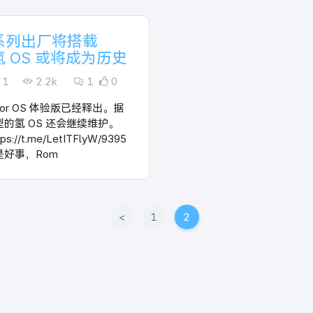
 系列出厂将搭载
，氢 OS 或将成为历史
-1
2.2k
1
0
lor OS 体验版已经释出。据
的氢 OS 还会继续维护。
//t.me/LetITFlyW/9395
好事，Rom
<
1
2