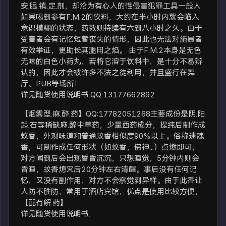
安.眠.镇.定.剂，却沦为有心人的性侵害犯罪工具一般人
如果喝到参有F.M.2的饮料，大约在半小时内就会陷入
意识模糊的状态，药效则持续有六到八小时之久。由于
受害者会有记忆短暂丧失的情形，因此也无法对施暴者
有效举证，更助长其滥用之焰。 由于F.M.2本身是无色
无味的白色小药丸，若将它溶于饮料中，是十分不易辨
认的，因此才会被许多不法之徒利用，并且盛行在舞
厅、PUB等场所！
详见随货使用说明书.QQ:13177662892
【烟雾型.麻.醉.药】QQ:17782051268主要成份是阴.阳
起.石等稀缺麻.醉中草药，少量西药成分，提纯后制作成
蚊香，外观味道和普通蚊香相似度90%以上。俗称迷魂
香，可制作成任何形状（如蚊香，佛神...）点燃即可，
对方闻到后会出现昏昏沉沉，只想睡觉，5分钟内则会
昏睡，蚊香熄灭后20分钟左右清醒。事后没有任何记
忆，又没有副作用，对方不会察觉到异样。由于此香让
人防不胜防，常用于酒店宾馆，优点是使用比较方便，
【配有解.药】
详见随货使用说明书.