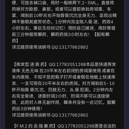
便，可放衣裤口袋，用时一般喷两下,2-5ML。直接将
药喷对方脸部、鼻部。或者可以提前喷到房间里，车
里，闻到后10秒左右开始昏昏沉沉全身无力，呈现出精
神不振极其疲劳状态。1分钟内完全陷入昏.迷，药效4
小时左右。事后无任何记忆！预防自己被迷，用时需提
前三分钟服用解药，解药药效3小时左右！【配有解.
药】
详见随货使用说明书.QQ:13177662892
【挥发型.迷.昏.药】QQ:17782051268本品是快速挥发
液体.无色无味.在20平米左右封闭的房间里使用.或者在
车内使用，不知不觉把瓶子打开或者倒在地板上快速挥
发，一支可用在20平米左右的房间。对方闻到后5-10
秒开始昏.昏沉.沉，四肢无力，头.昏.犯困。2分钟内左
右完全昏迷，迷昏时间2小时，时间不够可以连续使
用，此药对人体无副作用，醒来并没有一点记忆。服解
药后3分钟使用！
详见随货使用说明书.QQ:13177662892
【F.M.2.约.会.强.暴.药】QQ:17782051268原是合法的