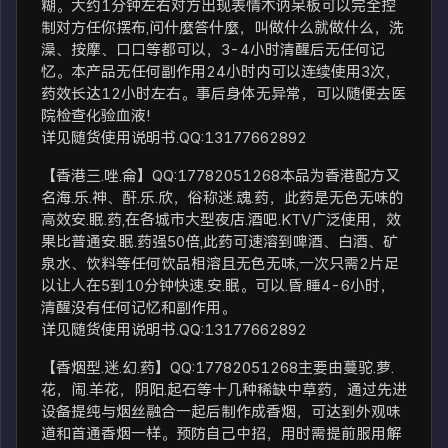
糊。大约1分钟左右对方出现表情木讷呆板可以完全控
制对方任你摆布,问什麼答什麼，叫做什么就做什么，洗
澡、按摩、口口等都可以，3-4小时清醒后无任何记
忆。本产品无任何副作用24小时内可以连续使用3次，
药效长达12小时左右。事后身体无异常，可以随便去医
院检查化验血液!
详见随货使用说明书.QQ:13177662892
【香港三.唑.侖】QQ:17782051268本品为香港配方又
名海.乐.神、酐.乐.欣，俗称迷.魂.药，此药是无色无味的
高效安.眠.药,在各城市大型夜店.酒吧.KTV广泛使用，效
果比普通安.眠.药强50倍,此药可速溶到啤酒、白酒、矿
泉水、饮料等任何饮品相溶且无色无味,一次只需2片足
以让人在5到10分钟快速.安.眠。可以.昏.睡4-6小时，
清醒没有任何记忆和副作用。
详见随货使用说明书.QQ:13177662892
【香烟型.迷.幻.药】QQ:17782051268主要由蔓驼.萝.
花，闹.羊花，阴阳.起石等十几种稀缺中草药，通过先进
设备提纯与烟丝融合一起后制作成香烟，可达到外观味
道和首通香烟一样。预防自己中招，用时需提前服用解