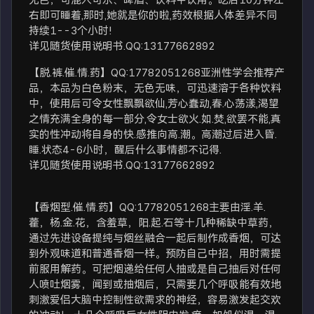
右即可睡着,那时,她就是你的啦,药效根据人体差异不同
持续1--3个小时!
详见随货使用说明书.QQ:13177662892
【脱.裤.催.情.药】QQ:17782051268亚洲性学会推荐产
品，本品为白色粉末，无色无味，可迅速溶于各种饮料
中，使用后可令女性飘飘欲仙,芳心蠢动,春.心荡漾,渴望
之情充满全身的每一部分,令女士欲火.如.焚,欲罢不能,真
实的性冲动将自身的快.感推向高.潮。高潮过后进入昏.
睡.状态4-6小时，醒后什么事情都不记得.
详见随货使用说明书.QQ:13177662892
【香烟型.催.情.药】QQ:17782051268主要由淫.羊.
藿，杨.金.花，含羞草，阳.起.石等十几种稀缺中草药，
通过先进设备提纯与烟丝融合一起后制作成香烟，可达
到外观味道和普通香烟一样。预防自己中招，用时需提
前服用解药。可把烟递给任何人抽或是自己抽后对任何
人喷吐烟雾，闻到或抽烟后，只需要几个呼吸能有效地
刺激爱侣大脑中控制性欲需求的神经，容易激发起交欢