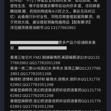
的冲动！ 十几个呼吸后女性阴内发.痒，如饥似渴，渴
望性生活，情不自禁宽衣解带自动向你求.爱，任你肆意
鞭挞蹂.躏，药效则持续有4小时之久。事后无任何记
忆！此香烟只针对女性，同性恋需要提前服用解.药，由
于药效太强，建议提前预备性趣用品【配有解.药】
详见随货使用说明书.QQ:13177662892
▇▇▇▇▇▇▇▇▇▇▇▇▇更多产品介绍请联系客
服......▇▇▇▇▇▇▇▇▇▇▇▇▇
香港三唑仑片.FM2.脱裤催情药.美国催眠迷幻水QQ131
77662892.QQ17782051268
香港一类二类GHB迷幻水.乖乖水.医用乙醚QQ1317766
2892.QQ17782051268
催情粉.迷情粉.迷奸粉.催情水.迷情水.迷奸水QQ131776
62892.QQ17782051268
喷雾型麻醉药.迷幻药迷昏迷药听话药迷晕药QQ131776
62892.QQ17782051268
香烟型麻醉药.迷幻药迷昏迷药听话药迷晕药QQ131776
62892.QQ17782051268