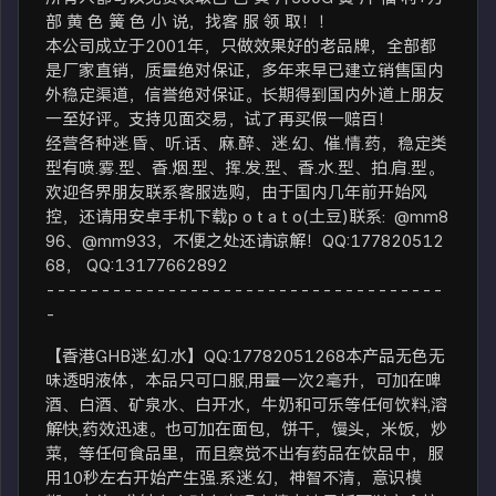
部 黄 色 簧 色 小 说，找客 服 领 取！！
本公司成立于2001年，只做效果好的老品牌，全部都
是厂家直销，质量绝对保证，多年来早已建立销售国内
外稳定渠道，信誉绝对保证。长期得到国内外道上朋友
一至好评。支持见面交易，试了再买假一赔百！
经营各种迷.昏、听.话、麻.醉、迷.幻、催.情.药，稳定类
型有喷.雾.型、香.烟.型、挥.发.型、香.水.型、拍.肩.型。
欢迎各界朋友联系客服选购，由于国内几年前开始风
控，还请用安卓手机下载p o t a t o(土豆)联系: @mm8
96、@mm933，不便之处还请谅解！QQ:177820512
68， QQ:13177662892
------------------------------------
-
【香港GHB迷.幻.水】QQ:17782051268本产品无色无
味透明液体，本品只可口服,用量一次2毫升，可加在啤
酒、白酒、矿泉水、白开水，牛奶和可乐等任何饮料,溶
解快,药效迅速。也可加在面包，饼干，馒头，米饭，炒
菜，等任何食品里，而且察觉不出有药品在饮品中，服
用10秒左右开始产生强.系迷.幻，神智不清，意识模