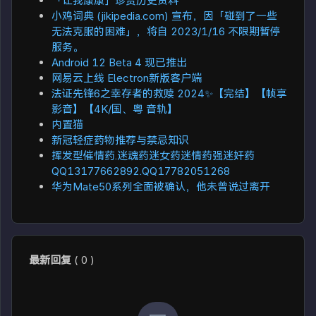
「让我康康」珍贵历史资料
小鸡词典 (jikipedia.com) 宣布，因「碰到了一些
无法克服的困难」，将自 2023/1/16 不限期暂停
服务。
Android 12 Beta 4 现已推出
网易云上线 Electron新版客户端
法证先锋6之幸存者的救赎 2024✨【完结】【帧享
影音】【4K/国、粤 音轨】
内置猫
新冠轻症药物推荐与禁忌知识
挥发型催情药.迷魂药迷女药迷情药强迷奸药
QQ13177662892.QQ17782051268
华为Mate50系列全面被确认，他未曾说过离开
最新回复
(
0
)