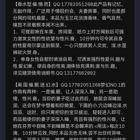
【香水型.催.情.药】QQ:17782051268此产品有记忆，
无副作用，广泛用于情侣约会，夫妻房事，同时也是部
分网约司机最爱。本品为玉兰花淡清香味，香气自然，
嗅觉不灵敏根本闻不出来。
1、可提前喷在车里，房间里，纸巾上对方闻到后可强
力激发女性的性欲望与性兴.奋，10分钟内可令其自身
的性爱荷尔蒙达到极至，一心只想跟男人交欢，淫.水湿
裤欲火焚.身。
2、单身女性自慰时喷涂自用，可诱发强烈性爱兴.趣与
性.爱幻象，使自身的性高.潮体验充满刺.激与乐.趣。
详见随货使用说明书.QQ:13177662892
【美.国.催.眠.迷.幻.水】QQ:17782051268梦幻NO.1的
作用有两种：一是催.眠，让人深深入.睡；另一是助.
情，性兴.奋。当你的妻子吃过此药后，她就会深睡如
泥，还会在梦中想着和你做爱，下面的小.穴边睡边淫.水
滔滔，这时，你只需把你的宝贝拔出，轻轻进入即可...
药品能使你的妻子深深入睡，而且有强烈的性兴奋，让
她在芬芳中甜睡,不到睡醒是不会醒来的.<用法>每次10
滴，10分钟见效,;同时,本品无色无味,尝不出任何异味、
无色，可混入可乐、啤酒、饮料中饮用。吃后10分钟左