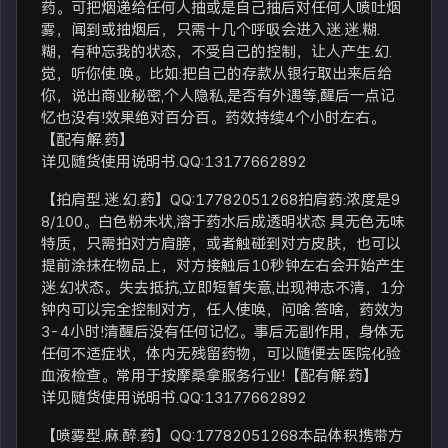
药。可把烟递给任何人抽或是自己抽后对任何人喷吐烟
雾，闻到或抽烟后，只需十几个呼吸会进入迷.迷.糊.
糊，有种忘我的状态，不受自己的控制，让人产生.幻.
觉，听你使.唤。比如:把自己的存款从银行取出来后给
你，说出商业秘密,个人隐私,是否有外遇等,醒后一点记
忆也没有!效果绝对百分百。药效持续4个小时左右。
【配有解.药】
详见随货使用说明书.QQ:13177662892
【拍肩型.迷.幻.药】QQ:17782051268拍肩药:浓度是9
8/100。白色粉未状,溶于药水后成透明状态 具无色无味
特质，只需拍对方肩膀，或者触碰到对方皮肤，也可以
提前涂抹在物品上，对方接触后10秒钟左右会开始产生
迷.幻状态。失去抵抗,立即短暂失意,出现神志不清，1分
钟内可以完全控制对方，任人使唤，问啥.答啥，药效为
3-4小时!清醒后没有任何记忆。事后无副作用，身体无
任何不适症状，体内无残留药物，可以随便去医院化验
血液检查。常用于按摩桑拿服务行业!【配有解.药】
详见随货使用说明书.QQ:13177662892
【喷雾型.麻.醉.药】QQ:17782051268本品体积携带方